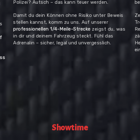
Polizei? Autsch – das kann teuer werden.
be
d
Damit du dein Können ohne Risiko unter Beweis
Ze
stellen kannst, komm zu uns. Auf unserer
Tr
s
professionellen 1/4-Meile-Strecke
zeigst du, was
Re
in dir und deinem Fahrzeug steckt. Fühl das
zä
f
Adrenalin – sicher, legal und unvergesslich.
He
ei
ass
Showtime