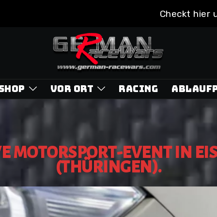
Checkt hier 
-SHOP
VOR ORT
RACING
ABLAUF
VE MOTORSPORT-EVENT IN EI
(THÜRINGEN).