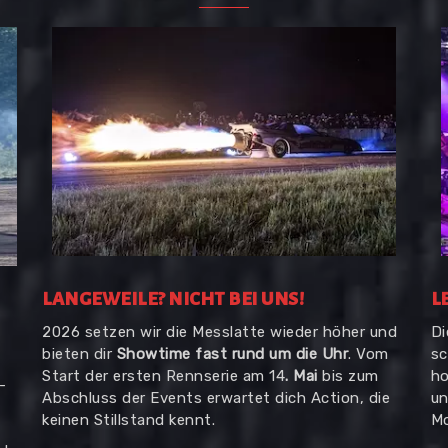
LANGEWEILE? NICHT BEI UNS!
L
2026 setzen wir die Messlatte wieder höher und
Di
bieten dir
Showtime fast rund um die Uhr
. Vom
sc
Start der ersten Rennserie am 14
. Mai
bis zum
ho
-
Abschluss der Events erwartet dich Action, die
un
keinen Stillstand kennt.
Mo