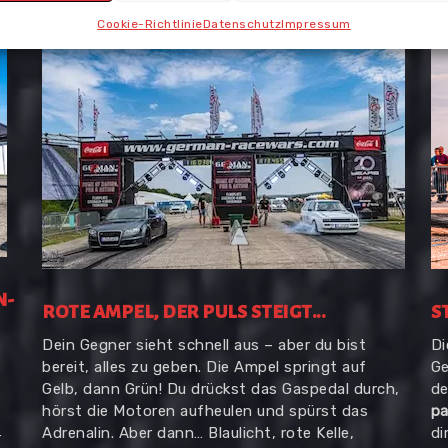
Cookie-Richtlinie
Datenschutz
Impressum
N-
ROTE AMPEL, DER PULS STEIGT...
S
Dein Gegner sieht schnell aus – aber du bist
D
bereit, alles zu geben. Die Ampel springt auf
Ge
Gelb, dann Grün! Du drückst das Gaspedal durch,
de
hörst die Motoren aufheulen und spürst das
pa
Adrenalin. Aber dann… Blaulicht, rote Kelle,
di
r