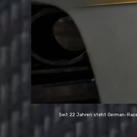
Seit 22 Jahren steht German-RaceW