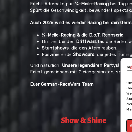
Erlebt Adrenalin pur:
¼-Meile-Racing
bei Tag u
Spürt die Geschwindigkeit, bewundert spektaku
Auch 2026 wird es wieder Racing bei den Ger
¼-Meile-Racing & die D.o.T. Rennserie
Driften bei den
Driftwars
bis die Reifen 
Stuntshows
, die den Atem rauben.
Faszinierende
Showcars
, die jedes Tuni
Und natürlich:
Unsere legendären Partys!
Feiert gemeinsam mit Gleichgesinnten, spürt di
Um
Euer German-RaceWars Team
Co
We
Su
de
Me
Show & Shine