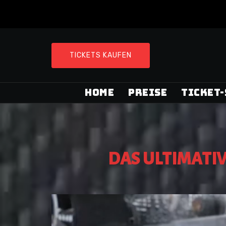
Zum
Inhalt
springen
TICKETS KAUFEN
HOME
PREISE
TICKET
DAS ULTIMATI