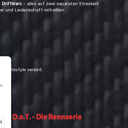
e
DriftWars
– alles auf zwei separaten Strecken!
wer und Leidenschaft mitreißen.
nd Lifestyle vereint.
n.
u
D.o.T. - Die Rennserie
N