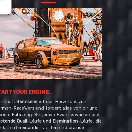
TART YOUR ENGINE...
ie
D.o.T. Rennserie
ist das Herzstück von
rman-RaceWars und fordert alles von dir und
inem Fahrzeug. Bei jedem Event erwarten dich
ckende Quali-Läufe und Elemination-Läufe
, die
rekt hintereinander starten und präzise