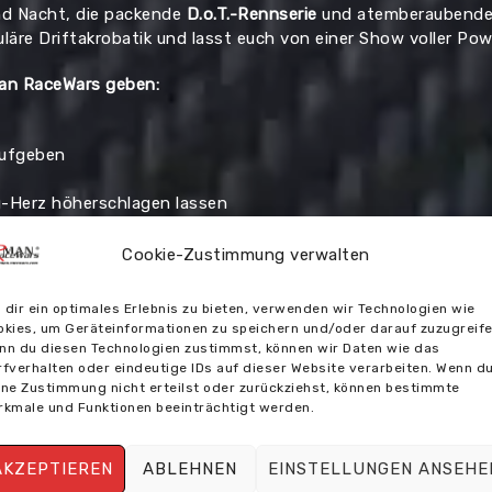
nd Nacht, die packende
D.o.T.-Rennserie
und atemberaubend
läre Driftakrobatik und lasst euch von einer Show voller Po
man RaceWars geben:
aufgeben
ng-Herz höherschlagen lassen
Cookie-Zustimmung verwalten
e Energie und werdet Teil einer Community, die Motorsport u
 dir ein optimales Erlebnis zu bieten, verwenden wir Technologien wie
okies, um Geräteinformationen zu speichern und/oder darauf zuzugreife
nn du diesen Technologien zustimmst, können wir Daten wie das
rfverhalten oder eindeutige IDs auf dieser Website verarbeiten. Wenn d
ine Zustimmung nicht erteilst oder zurückziehst, können bestimmte
rkmale und Funktionen beeinträchtigt werden.
¼ Meile Rennen
AKZEPTIEREN
ABLEHNEN
EINSTELLUNGEN ANSEHE