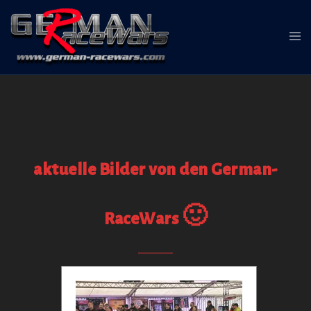
Zum
Inhalt
Me
springen
ums
aktuelle Bilder von den German-
RaceWars 🙂