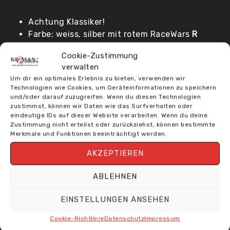
Achtung Klassiker!
Farbe: weiss, silber mit rotem RaceWars
R
Größe: 60 x 17,5 cm
Cookie-Zustimmung
der meistverkaufte Aufkleber
verwalten
geeignet für jedes Fahrzeug
Um dir ein optimales Erlebnis zu bieten, verwenden wir
Technologien wie Cookies, um Geräteinformationen zu speichern
und/oder darauf zuzugreifen. Wenn du diesen Technologien
zustimmst, können wir Daten wie das Surfverhalten oder
ÄHNLICHE PRODUKTE
eindeutige IDs auf dieser Website verarbeiten. Wenn du deine
Zustimmung nicht erteilst oder zurückziehst, können bestimmte
Merkmale und Funktionen beeinträchtigt werden.
AKZEPTIEREN
ABLEHNEN
EINSTELLUNGEN ANSEHEN
Cookie-Richtlinie
Datenschutz
Impressum
GRW – AUFKLEBER SCHMAL