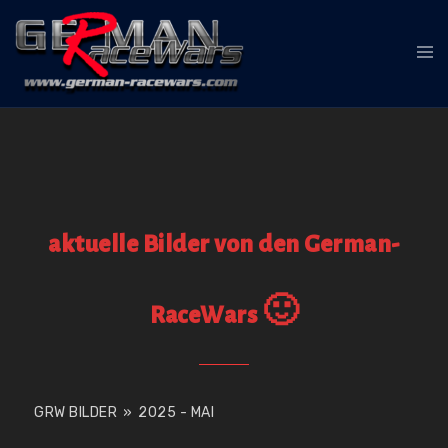
Zum
Inhalt
Me
springen
ums
aktuelle Bilder von den German-
RaceWars 🙂
GRW BILDER
»
2025 - MAI