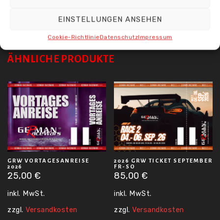
auf andere Personen übertragbar.
EINSTELLUNGEN ANSEHEN
Cookie-Richtlinie
Datenschutz
Impressum
ÄHNLICHE PRODUKTE
GRW VORTAGESANREISE
2026 GRW TICKET SEPTEMBER
2026
FR-SO
25,00
€
85,00
€
inkl. MwSt.
inkl. MwSt.
zzgl.
Versandkosten
zzgl.
Versandkosten