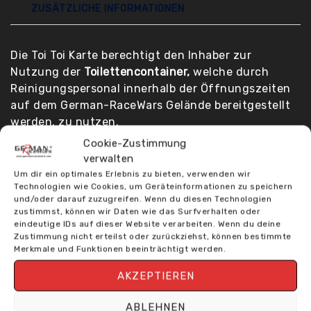
ZUSÄTZLICHE INFORMATIONEN
Die Toi Toi Karte berechtigt den Inhaber zur
Nutzung der
Toilettencontainer,
welche durch
Reinigungspersonal innerhalb der Öffnungszeiten
auf dem German-RaceWars Gelände bereitgestellt
werden, zu nutzen.
Cookie-Zustimmung
Selbstverständlich sind auch ausreichend
verwalten
kostenfreie
klassische Toi Toi auf dem
Um dir ein optimales Erlebnis zu bieten, verwenden wir
Technologien wie Cookies, um Geräteinformationen zu speichern
Veranstaltungsgelände verfügbar.
und/oder darauf zuzugreifen. Wenn du diesen Technologien
zustimmst, können wir Daten wie das Surfverhalten oder
Die Karte ist 10 mal nutzbar und wird durch lochen
eindeutige IDs auf dieser Website verarbeiten. Wenn du deine
Zustimmung nicht erteilst oder zurückziehst, können bestimmte
entwertet.
Merkmale und Funktionen beeinträchtigt werden.
Eine Bargeldauszahlung ist ausgeschlossen.
AKZEPTIEREN
Die Karte ist vom Umtausch ausgeschlossen, aber
ABLEHNEN